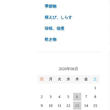
季節物
桜えび、しらす
珍味、佃煮
乾き物
2026年08月
日
月
火
水
木
金
土
1
2
3
4
5
6
7
8
9
10
11
12
13
14
15