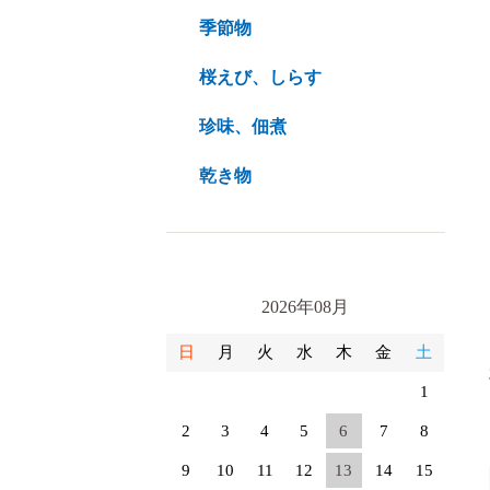
季節物
桜えび、しらす
珍味、佃煮
乾き物
2026年08月
日
月
火
水
木
金
土
1
2
3
4
5
6
7
8
9
10
11
12
13
14
15