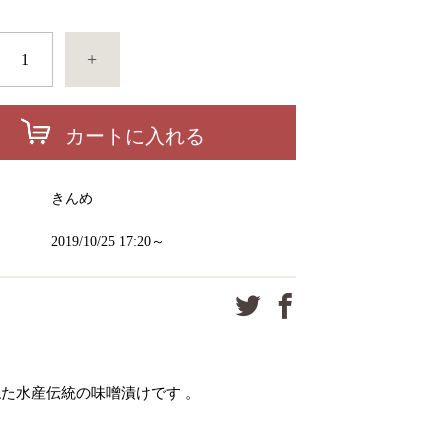
+
カートに入れる
ー
きんめ
2019/10/25 17:20～
た水産伝統の味噌漬けです 。