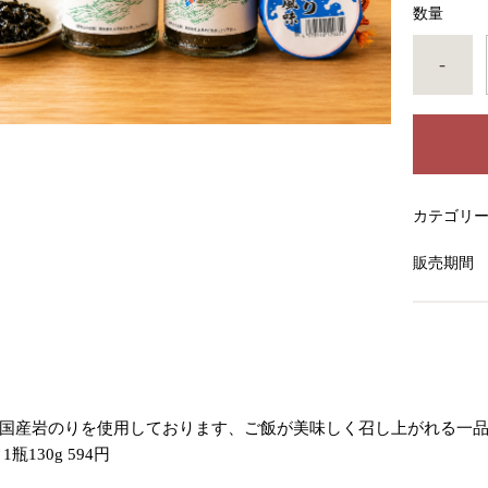
数量
-
カテゴリ
販売期間
国産岩のりを使用しております、ご飯が美味しく召し上がれる一
1瓶130g 594円