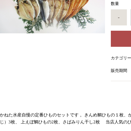
数量
-
カテゴリ
販売期間
かねた水産自慢の定番ひものセットです 。きんめ鯛ひもの１枚、
じ）3枚、 上えぼ鯛ひもの2枚、さばみりん干し2枚 当店人気